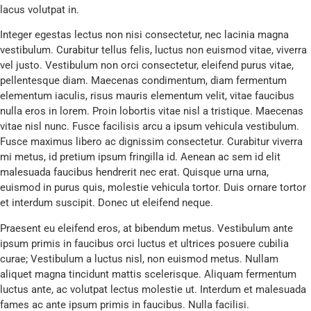
lacus volutpat in.
Integer egestas lectus non nisi consectetur, nec lacinia magna
vestibulum. Curabitur tellus felis, luctus non euismod vitae, viverra
vel justo. Vestibulum non orci consectetur, eleifend purus vitae,
pellentesque diam. Maecenas condimentum, diam fermentum
elementum iaculis, risus mauris elementum velit, vitae faucibus
nulla eros in lorem. Proin lobortis vitae nisl a tristique. Maecenas
vitae nisl nunc. Fusce facilisis arcu a ipsum vehicula vestibulum.
Fusce maximus libero ac dignissim consectetur. Curabitur viverra
mi metus, id pretium ipsum fringilla id. Aenean ac sem id elit
malesuada faucibus hendrerit nec erat. Quisque urna urna,
euismod in purus quis, molestie vehicula tortor. Duis ornare tortor
et interdum suscipit. Donec ut eleifend neque.
Praesent eu eleifend eros, at bibendum metus. Vestibulum ante
ipsum primis in faucibus orci luctus et ultrices posuere cubilia
curae; Vestibulum a luctus nisl, non euismod metus. Nullam
aliquet magna tincidunt mattis scelerisque. Aliquam fermentum
luctus ante, ac volutpat lectus molestie ut. Interdum et malesuada
fames ac ante ipsum primis in faucibus. Nulla facilisi.