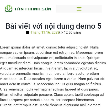
Bài viết với nội dung demo 5
Tháng 11 16, 2023
12:50 sáng
Lorem ipsum dolor sit amet, consectetur adipiscing elit. Nulla
congue sapien ipsum, ut pulvinar est rutrum ac. Maecenas lorem
velit, malesuada sed vulputate vel, sollicitudin in ante. Quisque
eget tincidunt diam. Cras congue lorem commodo egestas dictum.
Aliquam ac interdum lacus. In elit enim, lacinia ut volutpat ac,
vulputate venenatis mauris. In ut libero a libero auctor pretium
vitae ac tellus. Duis sodales eget lorem a varius. Nam pulvinar sit
amet odio in convallis. Maecenas iaculis quis magna ac finibus.
Cras venenatis ligula vel magna facilisis laoreet at quis purus.
Etiam efficitur vulputate posuere. Class aptent taciti sociosqu ad
litora torquent per conubia nostra, per inceptos himenaeos.
Curabitur et tempus est. Morbi rhoncus dignissim nisl, a ornare