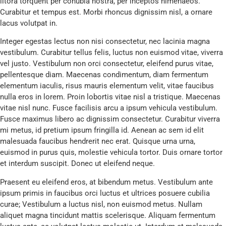
litora torquent per conubia nostra, per inceptos himenaeos.
Curabitur et tempus est. Morbi rhoncus dignissim nisl, a ornare
lacus volutpat in.
Integer egestas lectus non nisi consectetur, nec lacinia magna
vestibulum. Curabitur tellus felis, luctus non euismod vitae, viverra
vel justo. Vestibulum non orci consectetur, eleifend purus vitae,
pellentesque diam. Maecenas condimentum, diam fermentum
elementum iaculis, risus mauris elementum velit, vitae faucibus
nulla eros in lorem. Proin lobortis vitae nisl a tristique. Maecenas
vitae nisl nunc. Fusce facilisis arcu a ipsum vehicula vestibulum.
Fusce maximus libero ac dignissim consectetur. Curabitur viverra
mi metus, id pretium ipsum fringilla id. Aenean ac sem id elit
malesuada faucibus hendrerit nec erat. Quisque urna urna,
euismod in purus quis, molestie vehicula tortor. Duis ornare tortor
et interdum suscipit. Donec ut eleifend neque.
Praesent eu eleifend eros, at bibendum metus. Vestibulum ante
ipsum primis in faucibus orci luctus et ultrices posuere cubilia
curae; Vestibulum a luctus nisl, non euismod metus. Nullam
aliquet magna tincidunt mattis scelerisque. Aliquam fermentum