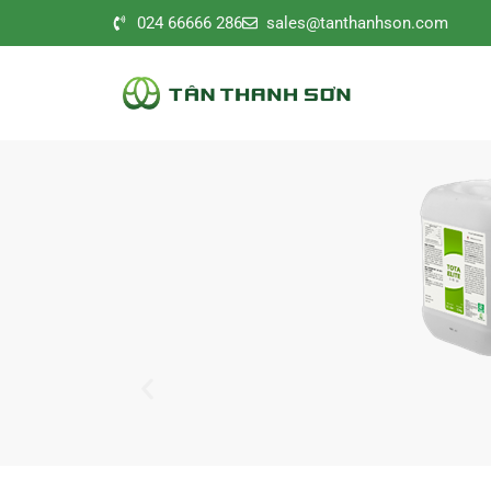
024 66666 286
sales@tanthanhson.com