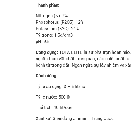
Thành phần:
Nitrogen (N): 2%
Phosphorus (P2O5): 12%
Potassium (K2O): 24%
Tỷ trọng: 1.5g/cm3
pH: 9.5
Công dụng:
TOTA ELITE là sự pha trộn hoàn hảo, 
nguồn thực vật chất lượng cao, các chiết xuất tự
bệnh từ trong đất. Ngăn ngừa sự lây nhiễm và xâ
Cách dùng:
Tỷ lệ áp dụng: 3 – 5 lít/ha
Tỷ lệ nước: 500 lít
Thể tích: 10 lít/can
Xuất xứ: Shandong Jinmai – Trung Quốc